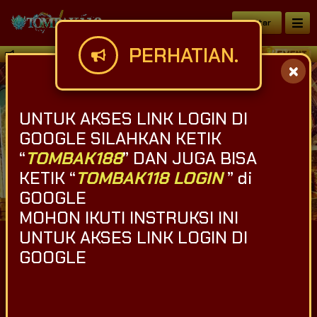
Daftar
PERHATIAN.
TOMBAK118 Situs Slot Gacor dan Toto 
UNTUK AKSES LINK LOGIN DI
GOOGLE SILAHKAN KETIK
“
TOMBAK188
” DAN JUGA BISA
KETIK “
TOMBAK118 LOGIN
” di
GOOGLE
MOHON IKUTI INSTRUKSI INI
UNTUK AKSES LINK LOGIN DI
GOOGLE
IDR
50,337,927,975