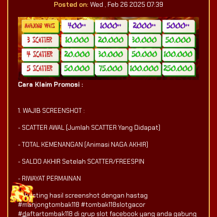
Posted on:
Wed , Feb 26 2025 07:39
Cara Klaim Promosi :
1. WAJIB SCREENSHOT :
- SCATTER AWAL (Jumlah SCATTER Yang Didapat)
- TOTAL KEMENANGAN (Animasi NAGA AKHIR)
- SALDO AKHIR Setelah SCATTER/FREESPIN
- RIWAYAT PERMAINAN
2. Posting hasil screenshot dengan hastag
#mahjongtombak118 #tombak118slotgacor
#daftartombak118 di grup slot facebook yang anda gabung